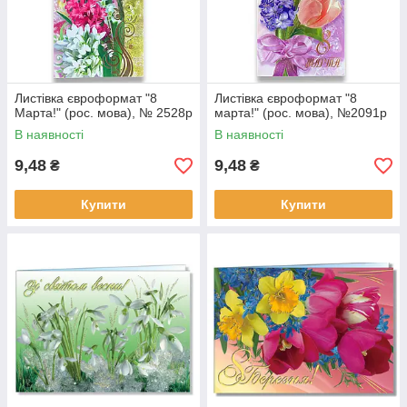
Листівка євроформат "8
Листівка євроформат "8
Марта!" (рос. мова), № 2528р
марта!" (рос. мова), №2091р
В наявності
В наявності
9,48
9,48
₴
₴
Купити
Купити