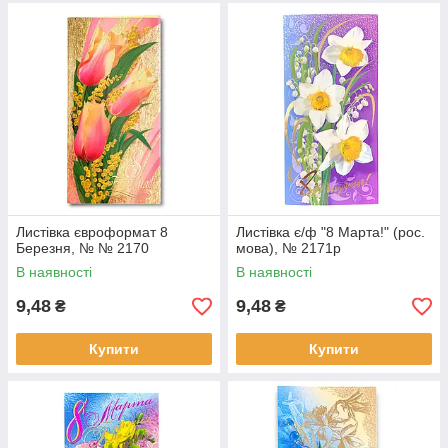
Листівка євроформат 8
Листівка є/ф "8 Марта!" (рос.
Березня, № № 2170
мова), № 2171р
В наявності
В наявності
9,48
9,48
₴
₴
Купити
Купити