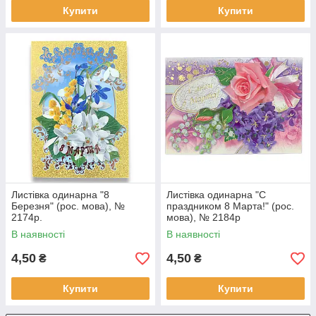
Купити
Купити
Листівка одинарна "8
Листівка одинарна "С
Березня" (рос. мова), №
праздником 8 Марта!" (рос.
2174р.
мова), № 2184р
В наявності
В наявності
4,50
4,50
₴
₴
Купити
Купити