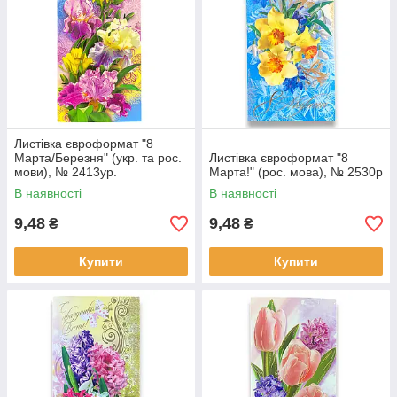
Листівка євроформат "8
Марта/Березня" (укр. та рос.
Листівка євроформат "8
мови), № 2413ур.
Марта!" (рос. мова), № 2530р
В наявності
В наявності
9,48
9,48
₴
₴
Купити
Купити