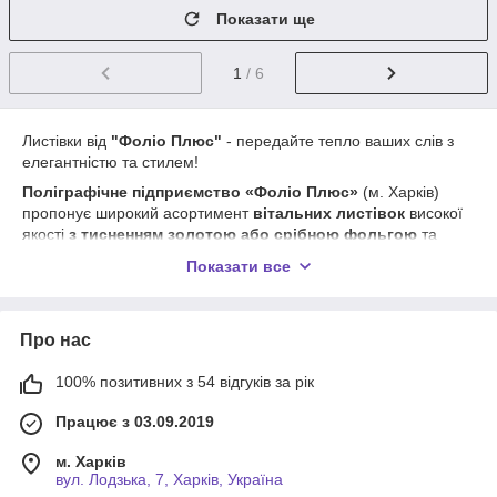
Показати ще
1
/ 6
Листівки від
"Фоліо Плюс"
- передайте тепло ваших слів з
елегантністю та стилем!
Поліграфічне підприємство «Фоліо Плюс»
(м. Харків)
пропонує широкий асортимент
вітальних листівок
високої
якості
з тисненням золотою або срібною фольгою
та
покриттям УФ-лаком
, що надає поверхні листівки
Показати все
глянсового, презентабельного вигляду. Наші листівки стануть
достойним доповненням до Ваших привітань – як особистих,
так і ділових корпоративних.
Про нас
Листівки представлені у популярних форматах:
європейський формат (євростандарт) 10×20 см
у
100% позитивних з 54 відгуків за рік
складеному вигляді,
формат А4 21×29 см
у складеному
вигляді,,
листівка формату С6 одинарна поштова
10.5×15
Працює з 03.09.2019
см.
м. Харків
Листівки йдуть
без тексту на внутрішньому розвороті
, що
вул. Лодзька, 7, Харків, Україна
дозволяє Вам самостійно написати унікальне привітання –