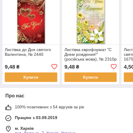
Листівка до Дня святого
Листівка євроформат "С
Лист
Валентина, № 2440
Днем рождения!"
свят
(російська мова), № 2310р
167
9,48
9,48
4,5
₴
₴
Купити
Купити
Про нас
100% позитивних з 54 відгуків за рік
Працює з 03.09.2019
м. Харків
вул. Лодзька, 7, Харків, Україна