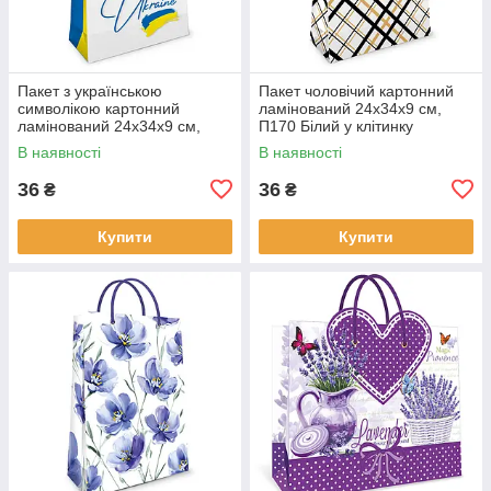
Пакет з українською
Пакет чоловічий картонний
символікою картонний
ламінований 24х34х9 см,
ламінований 24х34х9 см,
П170 Білий у клітинку
П196 Тризуб з волошками
В наявності
В наявності
36
36
₴
₴
Купити
Купити