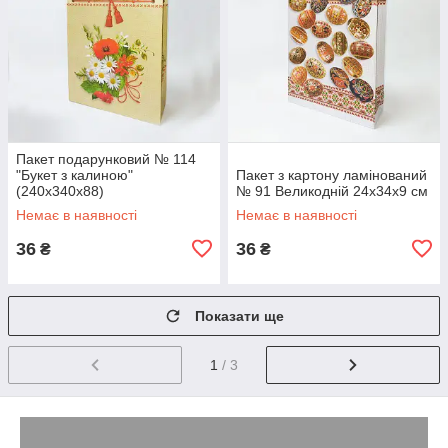
Пакет подарунковий № 114
"Букет з калиною"
Пакет з картону ламінований
(240х340х88)
№ 91 Великодній 24х34х9 см
Немає в наявності
Немає в наявності
36
36
₴
₴
Показати ще
1
/ 3