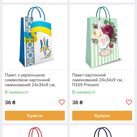
Пакет з українською
Пакет картонний
символікою картонний
ламінований 24х34х9 см,
ламінований 24х34х9 см,
П169 Present
П165 Тризуб
В наявності
В наявності
36
36
₴
₴
Купити
Купити