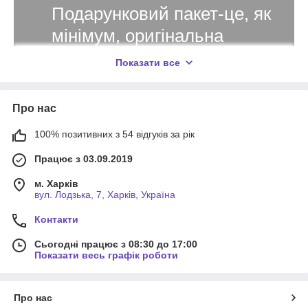
Подарунковий пакет-це, як
мінімум, оригінальна
упаковка, яку однозначно
Показати все
оцінить той, кому Ви
збираєтеся піднести те,
Про нас
що буде в ньому!
100% позитивних з 54 відгуків за рік
Працює з 03.09.2019
У нашому магазині Ви можете придбати
подарункові пакети будь-яких форм і
м. Харків
вул. Лодзька, 7, Харків, Україна
розмірів!
Контакти
Ми розуміємо, що Ваш подарунок може бути як
Сьогодні працює з 08:30 до 17:00
невеликим ювелірним виробом, так і метровим
Показати весь графік роботи
плюшевим ведмедиком! Саме тому ми добре
підготувалися і готові надати Вам самі різні розміри
Про нас
подарункових пакетів!