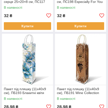
серце 25×20×8 см, ПС117
см, ПС198 Especially For You
В наявності
В наявності
32
32
₴
₴
Купити
Купити
Пакет під пляшку (11х40х9
Пакет під пляшку (11х40х9
см), ПБ193 Блакитні квіти
см), ПБ191 Wine Collection
В наявності
В наявності
28,98
28,98
₴
₴