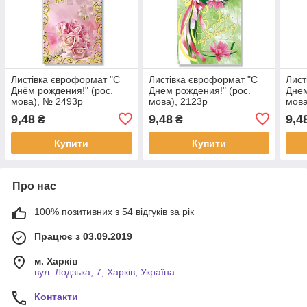
Листівка євроформат "С
Листівка євроформат "С
Лист
Днём рождения!" (рос.
Днём рождения!" (рос.
Днем
мова), № 2493р
мова), 2123р
мова
9,48
9,48
9,4
₴
₴
Купити
Купити
Про нас
100% позитивних з 54 відгуків за рік
Працює з 03.09.2019
м. Харків
вул. Лодзька, 7, Харків, Україна
Контакти