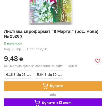
Листівка євроформат "8 Марта!" (рос. мова),
№ 2528р
В наявності
Код: 2528р
Опт і роздріб
9,48
₴
Мінімальна сума замовлення на сайті — 400 ₴
6,18 ₴
від 25 шт.
5,64 ₴
від 50 шт.
Купити
або
Купити з