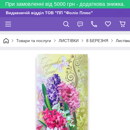
При замовленні від 5000 грн - додаткова знижка.
Видавничій відділ ТОВ "ПП "Фоліо Плюс"
Товари та послуги
ЛИСТІВКИ
8 БЕРЕЗНЯ
Листівк