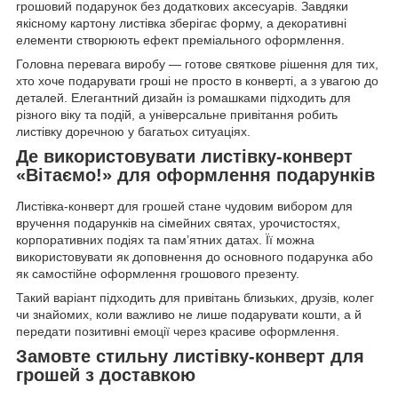
грошовий подарунок без додаткових аксесуарів. Завдяки
якісному картону листівка зберігає форму, а декоративні
елементи створюють ефект преміального оформлення.
Головна перевага виробу — готове святкове рішення для тих,
хто хоче подарувати гроші не просто в конверті, а з увагою до
деталей. Елегантний дизайн із ромашками підходить для
різного віку та подій, а універсальне привітання робить
листівку доречною у багатьох ситуаціях.
Де використовувати листівку-конверт
«Вітаємо!» для оформлення подарунків
Листівка-конверт для грошей стане чудовим вибором для
вручення подарунків на сімейних святах, урочистостях,
корпоративних подіях та пам’ятних датах. Її можна
використовувати як доповнення до основного подарунка або
як самостійне оформлення грошового презенту.
Такий варіант підходить для привітань близьких, друзів, колег
чи знайомих, коли важливо не лише подарувати кошти, а й
передати позитивні емоції через красиве оформлення.
Замовте стильну листівку-конверт для
грошей з доставкою