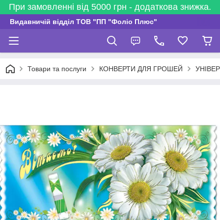
При замовленні від 5000 грн - додаткова знижка.
Видавничій відділ ТОВ "ПП "Фоліо Плюс"
Товари та послуги
КОНВЕРТИ ДЛЯ ГРОШЕЙ
УНІВЕ