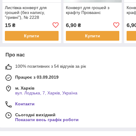
Листівка-конверт для
Конверт для грошей з
Конв
грошей (без напису,
крафту Проваанс
краф
"гривні"), № 2228
15
6,90
6,9
₴
₴
Купити
Купити
Про нас
100% позитивних з 54 відгуків за рік
Працює з 03.09.2019
м. Харків
вул. Лодзька, 7, Харків, Україна
Контакти
Сьогодні вихідний
Показати весь графік роботи