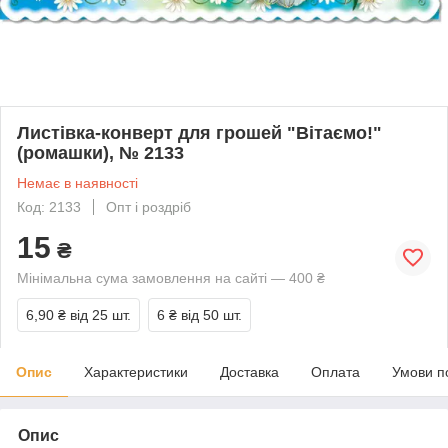
Листівка-конверт для грошей "Вітаємо!"
(ромашки), № 2133
Немає в наявності
Код: 2133
Опт і роздріб
15
₴
Мінімальна сума замовлення на сайті — 400 ₴
6,90 ₴
від 25 шт.
6 ₴
від 50 шт.
Опис
Характеристики
Доставка
Оплата
Умови п
Опис