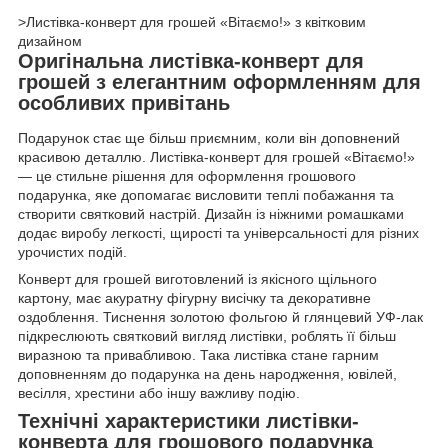
>Листівка-конверт для грошей «Вітаємо!» з квітковим
дизайном
Оригінальна листівка-конверт для
грошей з елегантним оформленням для
особливих привітань
Подарунок стає ще більш приємним, коли він доповнений
красивою деталлю. Листівка-конверт для грошей «Вітаємо!»
— це стильне рішення для оформлення грошового
подарунка, яке допомагає висловити теплі побажання та
створити святковий настрій. Дизайн із ніжними ромашками
додає виробу легкості, щирості та універсальності для різних
урочистих подій.
Конверт для грошей виготовлений із якісного щільного
картону, має акуратну фігурну висічку та декоративне
оздоблення. Тиснення золотою фольгою й глянцевий УФ-лак
підкреслюють святковий вигляд листівки, роблять її більш
виразною та привабливою. Така листівка стане гарним
доповненням до подарунка на день народження, ювілей,
весілля, хрестини або іншу важливу подію.
Технічні характеристики листівки-
конверта для грошового подарунка