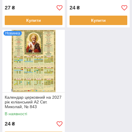
27
24
₴
₴
Купити
Купити
Новинка
Календар церковний на 2027
рік юліанський A2 Свт.
Миколай, № 843
В наявності
24
₴