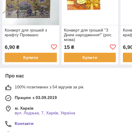
Конверт для грошей з
Конверт для грошей "З
Конв
крафту Проваанс
Днем народження!" (рос.
краф
мова)
6,90
15
6,9
₴
₴
Купити
Купити
Про нас
100% позитивних з 54 відгуків за рік
Працює з 03.09.2019
м. Харків
вул. Лодзька, 7, Харків, Україна
Контакти