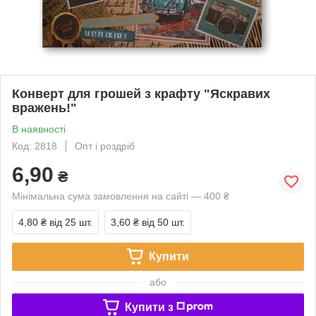
Конверт для грошей з крафту "Яскравих
вражень!"
В наявності
Код: 2818
Опт і роздріб
6,90
₴
Мінімальна сума замовлення на сайті — 400 ₴
4,80 ₴
від 25 шт.
3,60 ₴
від 50 шт.
Купити
або
Купити з