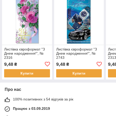
Листівка євроформат "З
Листівка євроформат "З
Лист
Днем народження!", №
Днем народження!", №
Днем
2316
2743
231
9,48
9,48
9,4
₴
₴
Купити
Купити
Про нас
100% позитивних з 54 відгуків за рік
Працює з 03.09.2019