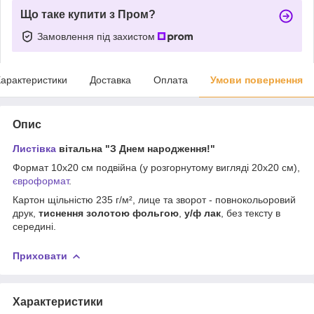
Що таке купити з Пром?
Замовлення під захистом
арактеристики
Доставка
Оплата
Умови повернення
Опис
Листівка
вітальна "З Днем народження!"
Формат 10х20 см подвійна (у розгорнутому вигляді 20х20 см),
євроформат
.
Картон щільністю 235 г/м², лице та зворот - повнокольоровий
друк,
тиснення золотою фольгою
,
у/ф лак
, без тексту в
середині.
Приховати
Характеристики