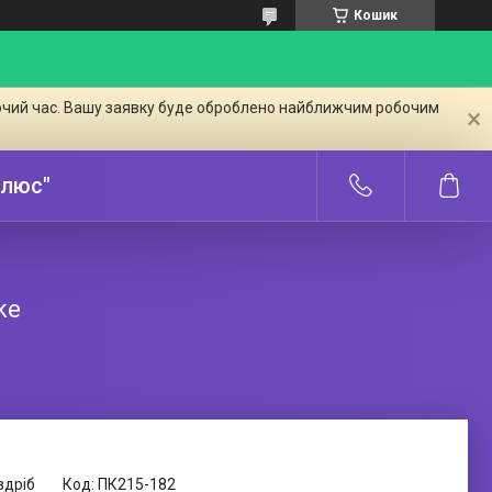
Кошик
бочий час. Вашу заявку буде оброблено найближчим робочим
Плюс"
ke
здріб
Код:
ПК215-182