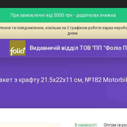
При замовленні від 5000 грн - додаткова знижка.
ення та повідомлення, оскільки за її графіком роботи зараз неро
днем.
Видавничій відділ ТОВ "ПП "Фоліо 
акет з крафту 21.5х22х11 см, №182 Motorbi
В наявності
Оптом і в ро