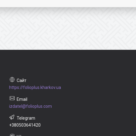
https://folioplus.kharkov.ua
izdatel@folioplus.com
+380503641420