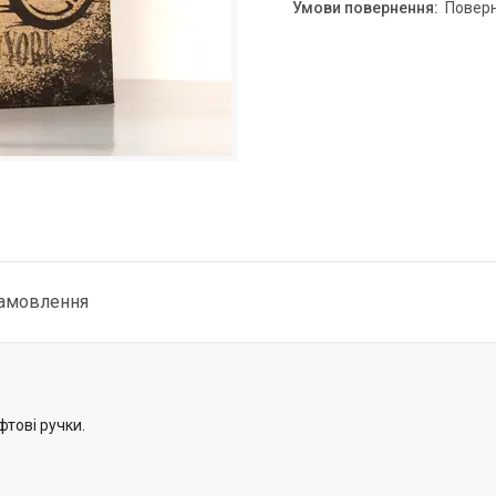
повер
замовлення
фтові ручки.