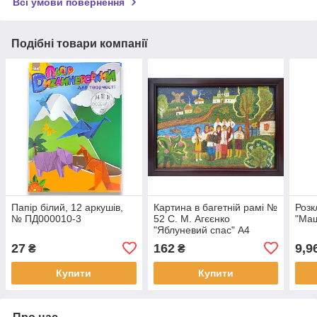
Всі умови повернення
Подібні товари компанії
Папір білий, 12 аркушів,
Картина в багетній рамі №
Розк
№ ПД000010-3
52 С. М. Агєєнко
"Ма
"Яблуневий спас" A4
(303x210)
27
162
9,9
₴
₴
Купити
Купити