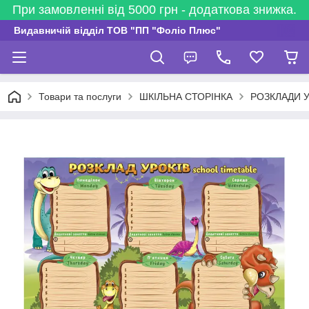
При замовленні від 5000 грн - додаткова знижка.
Видавничій відділ ТОВ "ПП "Фоліо Плюс"
Товари та послуги
ШКІЛЬНА СТОРІНКА
РОЗКЛАДИ У