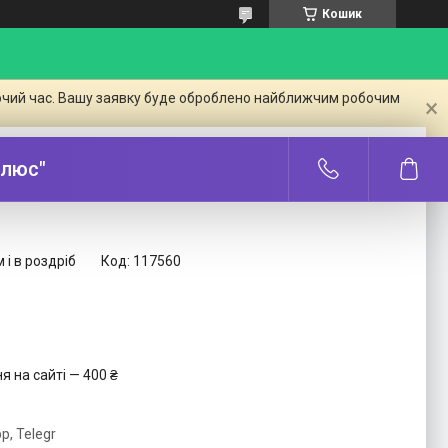
Кошик
бочий час. Вашу заявку буде оброблено найближчим робочим
Плюс"
 і в роздріб
Код:
117560
 на сайті — 400 ₴
p, Telegr