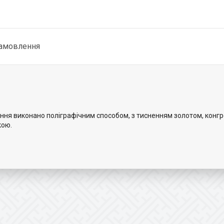
замовлення
ження виконано поліграфічним способом, з тисненням золотом, конг
кою.