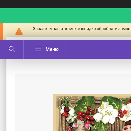
Зараз компанія не може швидко обробляти замовл
Магніт № 145 українська пара, союз