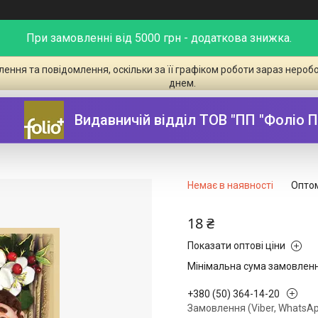
При замовленні від 5000 грн - додаткова знижка.
ення та повідомлення, оскільки за її графіком роботи зараз неро
днем.
ний рушник
Видавничій відділ ТОВ "ПП "Фоліо 
Немає в наявності
Оптом
18 ₴
Показати оптові ціни
Мінімальна сума замовлення
+380 (50) 364-14-20
Замовлення (Viber, WhatsAp