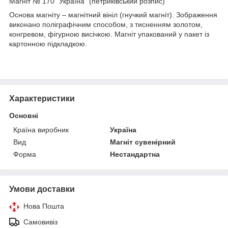
Магніт № 170 "Україна" (петриківський розпис)
Основа магніту – магнітний вініл (гнучкий магніт). Зображення
виконано поліграфічним способом, з тисненням золотом,
конгревом, фігурною висічкою. Магніт упакований у пакет із
картонною підкладкою.
Характеристики
Основні
Країна виробник
Україна
Вид
Магніт сувенірний
Форма
Нестандартна
Умови доставки
Нова Пошта
Самовивіз