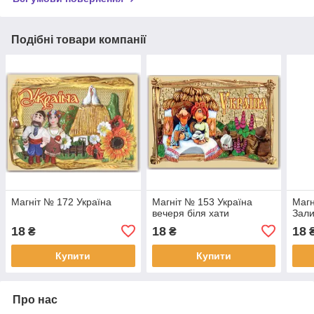
Подібні товари компанії
Магніт № 172 Україна
Магніт № 153 Україна
Магн
вечеря біля хати
Зал
18
18
18
₴
₴
Купити
Купити
Про нас