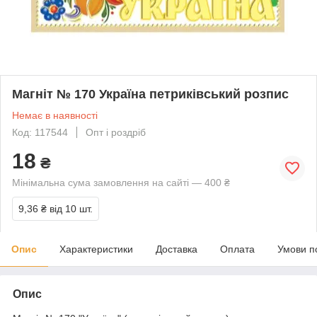
Магніт № 170 Україна петриківський розпис
Немає в наявності
Код: 117544
Опт і роздріб
18
₴
Мінімальна сума замовлення на сайті — 400 ₴
9,36 ₴
від 10 шт.
Опис
Характеристики
Доставка
Оплата
Умови п
Опис