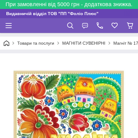
При замовленні від 5000 грн - додаткова знижка.
Видавничій відділ ТОВ "ПП "Фоліо Плюс"
Товари та послуги
МАГНІТИ СУВЕНІРНІ
Магніт № 17