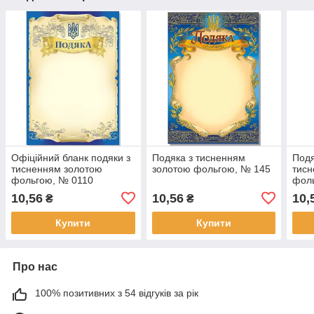
Офіційний бланк подяки з
Подяка з тисненням
Подя
тисненням золотою
золотою фольгою, № 145
тисн
фольгою, № 0110
фол
10,56
10,56
10,
₴
₴
Купити
Купити
Про нас
100% позитивних з 54 відгуків за рік