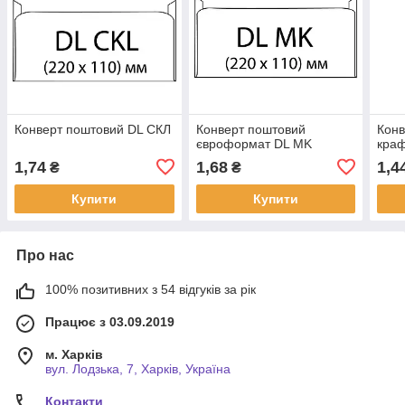
Конверт поштовий DL СКЛ
Конверт поштовий
Конв
євроформат DL MK
кра
1,74
1,68
1,4
₴
₴
Купити
Купити
Про нас
100% позитивних з 54 відгуків за рік
Працює з 03.09.2019
м. Харків
вул. Лодзька, 7, Харків, Україна
Контакти