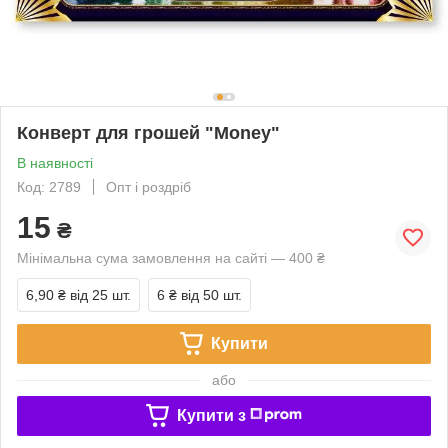
Конверт для грошей "Money"
В наявності
Код: 2789
Опт і роздріб
15
₴
Мінімальна сума замовлення на сайті — 400 ₴
6,90 ₴
від 25 шт.
6 ₴
від 50 шт.
Купити
або
Купити з