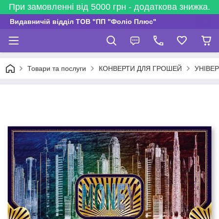
При замовленні від 5000 грн - додаткова знижка.
Видавничій відділ ТОВ "ПП "Фоліо Плюс"
Товари та послуги
КОНВЕРТИ ДЛЯ ГРОШЕЙ
УНІВЕ