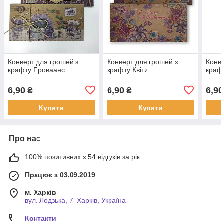
Конверт для грошей з
Конверт для грошей з
Конв
крафту Проваанс
крафту Квіти
краф
6,90
6,90
6,9
₴
₴
Купити
Купити
Про нас
100% позитивних з 54 відгуків за рік
Працює з 03.09.2019
м. Харків
вул. Лодзька, 7, Харків, Україна
Контакти