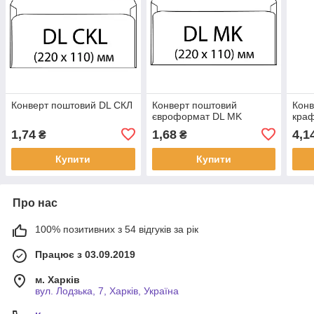
Конверт поштовий DL СКЛ
Конверт поштовий
Конв
євроформат DL MK
кра
1,74
1,68
4,1
₴
₴
Купити
Купити
Про нас
100% позитивних з 54 відгуків за рік
Працює з 03.09.2019
м. Харків
вул. Лодзька, 7, Харків, Україна