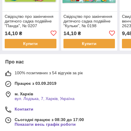
Свідоцтво про закінчення
Свідоцтво про закінчення
Свид
дитячого садка подвійне
дитячого садка подвійне
вен
"Панда", № 0207
"Кульки", № 0198
262
14,10
14,10
9,4
₴
₴
Купити
Купити
Про нас
100% позитивних з 54 відгуків за рік
Працює з 03.09.2019
м. Харків
вул. Лодзька, 7, Харків, Україна
Контакти
Сьогодні працює з 08:30 до 17:00
Показати весь графік роботи