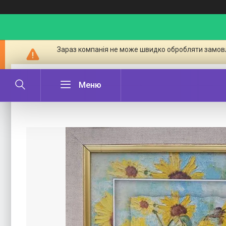
Зараз компанія не може швидко обробляти замовл
Картина в багетній рамі № 36 Г. Б. Г