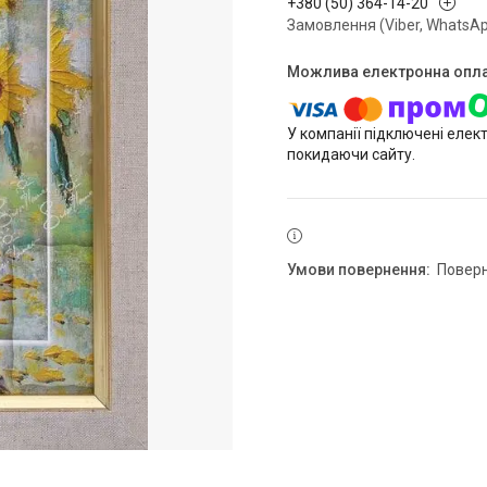
+380 (50) 364-14-20
Замовлення (Viber, WhatsAp
У компанії підключені елек
покидаючи сайту.
повер