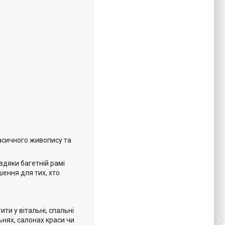
ласичного живопису та
вдяки багетній рамі
шення для тих, хто
ти у вітальні, спальні
ьнях, салонах краси чи