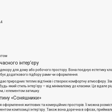
A4
ктом
часного інтер’єру
 декору для дому або робочого простору. Вона поєднує естетику к
ебує додаткового підбору рами чи оформлення.
ає природних теплих відтінків і створює комфортну атмосферу. За
дь-який стиль інтер’єру — від мінімалізму до класики. Це вдале рі
м, і елементом затишку.
ртину «Соняшники»
 оформлення житлових та комерційних просторів. Її можна розмісти
ентом композиції інтер’єру. Також вона доречна в офісах, приймал