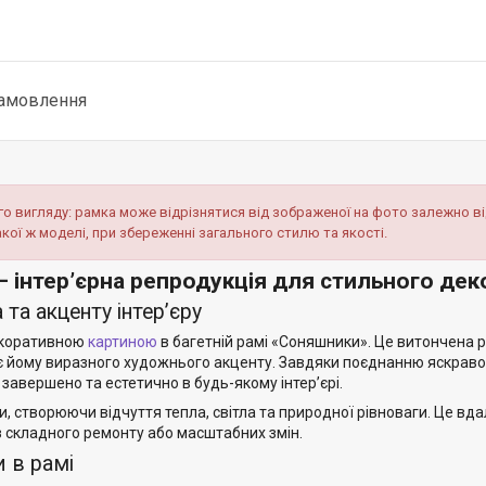
замовлення
 вигляду: рамка може відрізнятися від зображеної на фото залежно ві
акої ж моделі, при збереженні загального стилю та якості.
— інтер’єрна репродукція для стильного деко
та акценту інтер’єру
декоративною
картиною
в багетній рамі «Соняшники». Це витончена 
ає йому виразного художнього акценту. Завдяки поєднанню яскрав
завершено та естетично в будь-якому інтер’єрі.
, створюючи відчуття тепла, світла та природної рівноваги. Це вда
ез складного ремонту або масштабних змін.
и в рамі