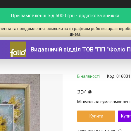
При замовленні від 5000 грн - додаткова знижка.
ення та повідомлення, оскільки за її графіком роботи зараз неро
днем.
орєлов. "Соняшники" A4 (210х303)
Видавничій відділ ТОВ "ПП "Фоліо 
В наявності
Код:
016031
204 ₴
Мінімальна сума замовлення
Купити
Купи