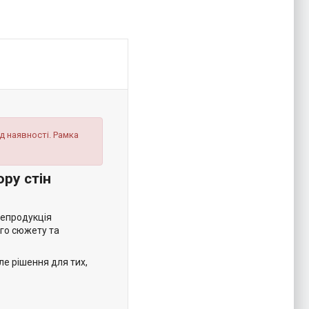
д наявності. Рамка
ру стін
репродукція
ого сюжету та
ле рішення для тих,