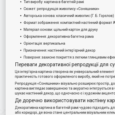
Тип виробу: картина в багетній рамі
Сюжет: репродукція живопису «Соняшники»
Авторська основа: класичний живопис (Г. Б. Горєлов)
Формат зображення: компактний настінний формат 
Матеріал основи: щільний картон для друку
Оформлення: декоративна багетна рама
Орієнтація: вертикальна
Призначення: настінний інтер’єрний декор
Поверхня: захисне покриття з легким глянцевим ефе
Переваги декоративної репродукції для су
Ця інтер’єрна картина створена як універсальний елемент
практичність готового оформленого виробу, який не потр
Репродукція «Соняшники» візуально розширює простір, дод
картина виглядає завершеною та акуратно інтегрується в бу
шукає настінний декор, що одночасно є і художнім акценто
Де доречно використовувати настінну ка
Декоративна картина в багетній рамі чудово підходить для
або коридорі, де вона стане центральним візуальним елем