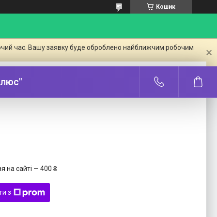
Кошик
бочий час. Вашу заявку буде оброблено найближчим робочим
Плюс"
 на сайті — 400 ₴
ти з