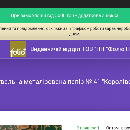
При замовленні від 5000 грн - додаткова знижка.
ення та повідомлення, оскільки за її графіком роботи зараз неро
днем.
Видавничій відділ ТОВ "ПП "Фоліо 
вальна металізована папір № 41 "Королів
В наявності
Оптом і в ро