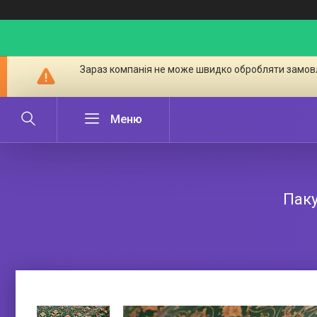
Зараз компанія не може швидко обробляти замовл
Паку