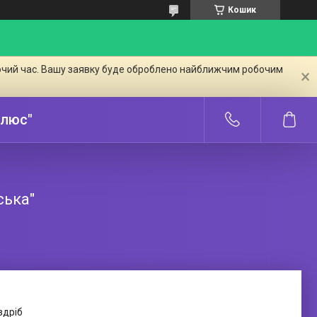
Кошик
бочий час. Вашу заявку буде оброблено найближчим робочим
Плюс"
ська"
здріб