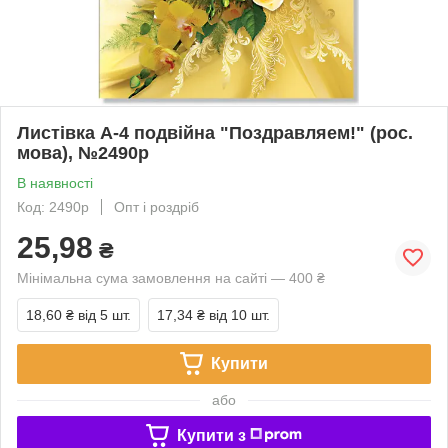
Листівка А-4 подвійна "Поздравляем!" (рос.
мова), №2490р
В наявності
Код: 2490р
Опт і роздріб
25,98
₴
Мінімальна сума замовлення на сайті — 400 ₴
18,60 ₴
від 5 шт.
17,34 ₴
від 10 шт.
Купити
або
Купити з