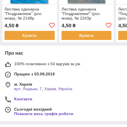
Листівка одинарна
Листівка одинарна
Лист
"Поздравляем" (рос.
"Поздравляем!" (рос.
"Поз
мова), № 2148р
мова), № 2243р
(рос
4,50
4,50
4,5
₴
₴
Купити
Купити
Про нас
100% позитивних з 54 відгуків за рік
Працює з 03.09.2019
м. Харків
вул. Лодзька, 7, Харків, Україна
Контакти
Сьогодні вихідний
Показати весь графік роботи