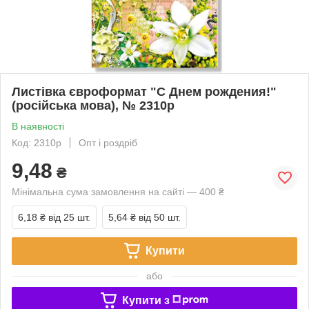
Листівка євроформат "С Днем рождения!"
(російська мова), № 2310р
В наявності
Код: 2310р
Опт і роздріб
9,48
₴
Мінімальна сума замовлення на сайті — 400 ₴
6,18 ₴
від 25 шт.
5,64 ₴
від 50 шт.
Купити
або
Купити з