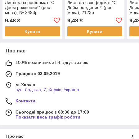
Листівка євроформат "С
Листівка євроформат "С
Лист
Днём рождения!" (рос.
Днём рождения!" (рос.
Днем
мова), № 2493р
мова), 2123р
мова
9,48
9,48
9,4
₴
₴
Купити
Купити
Про нас
100% позитивних з 54 відгуків за рік
Працює з 03.09.2019
м. Харків
вул. Лодзька, 7, Харків, Україна
Контакти
Сьогодні працює з 08:30 до 17:00
Показати весь графік роботи
Про нас