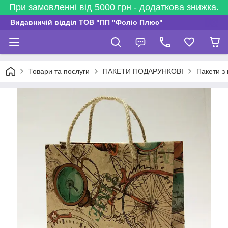
При замовленні від 5000 грн - додаткова знижка.
Видавничій відділ ТОВ "ПП "Фоліо Плюс"
Товари та послуги
ПАКЕТИ ПОДАРУНКОВІ
Пакети з