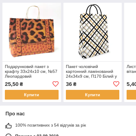
Подарунковий пакет з
Пакет чоловічий
Лист
крафту 33х24х10 см, №57
картонний ламінований
віта
Леопардовий
24х34х9 см, П170 Білий у
клітинку
25,50
36
5,4
₴
₴
Купити
Купити
Про нас
100% позитивних з 54 відгуків за рік
Працює з 03.09.2019