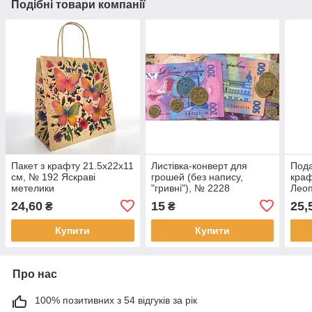
Подібні товари компанії
Пакет з крафту 21.5х22х11
Листівка-конверт для
Пода
см, № 192 Яскраві
грошей (без напису,
краф
метелики
"гривні"), № 2228
Лео
24,60
15
25,
₴
₴
Купити
Купити
Про нас
100% позитивних з 54 відгуків за рік