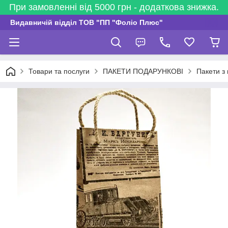
При замовленні від 5000 грн - додаткова знижка.
Видавничій відділ ТОВ "ПП "Фоліо Плюс"
Товари та послуги
ПАКЕТИ ПОДАРУНКОВІ
Пакети з