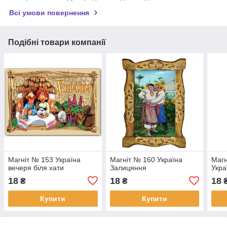
Всі умови повернення
Подібні товари компанії
Магніт № 153 Україна
Магніт № 160 Україна
Магн
вечеря біля хати
Залицяння
Укра
18
18
18
₴
₴
Купити
Купити