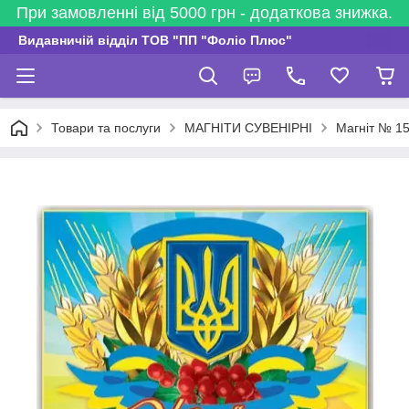
При замовленні від 5000 грн - додаткова знижка.
Видавничій відділ ТОВ "ПП "Фоліо Плюс"
Товари та послуги
МАГНІТИ СУВЕНІРНІ
Магніт № 15