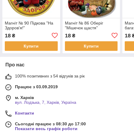
Магніт № 90 Підкова "На
Магніт № 86 Оберіг
Магн
Здоров'я!"
"Мішечок щастя"
бага
18
18
18
₴
₴
Купити
Купити
Про нас
100% позитивних з 54 відгуків за рік
Працює з 03.09.2019
м. Харків
вул. Лодзька, 7, Харків, Україна
Контакти
Сьогодні працює з 08:30 до 17:00
Показати весь графік роботи