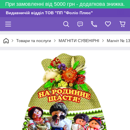
При замовленні від 5000 грн - додаткова знижка.
Видавничій відділ ТОВ "ПП "Фоліо Плюс"
Товари та послуги
МАГНІТИ СУВЕНІРНІ
Магніт № 13