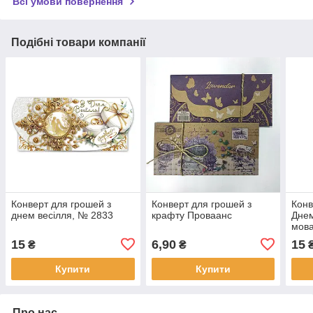
Всі умови повернення
Подібні товари компанії
Конверт для грошей з
Конверт для грошей з
Конв
днем весілля, № 2833
крафту Проваанс
Днем
мова
15
6,90
15
₴
₴
Купити
Купити
Про нас