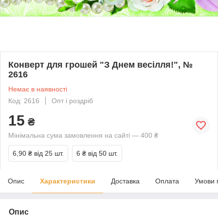
Конверт для грошей "З Днем весілля!", №
2616
Немає в наявності
Код: 2616
Опт і роздріб
15
₴
Мінімальна сума замовлення на сайті — 400 ₴
6,90 ₴
від 25 шт.
6 ₴
від 50 шт.
Опис
Характеристики
Доставка
Оплата
Умови 
Опис