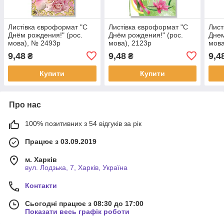
Листівка євроформат "С
Листівка євроформат "С
Лист
Днём рождения!" (рос.
Днём рождения!" (рос.
Днем
мова), № 2493р
мова), 2123р
мова
9,48
9,48
9,4
₴
₴
Купити
Купити
Про нас
100% позитивних з 54 відгуків за рік
Працює з 03.09.2019
м. Харків
вул. Лодзька, 7, Харків, Україна
Контакти
Сьогодні працює з 08:30 до 17:00
Показати весь графік роботи