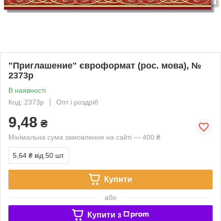
"Приглашение" євроформат (рос. мова), №
2373р
В наявності
Код: 2373р
Опт і роздріб
9,48
₴
Мінімальна сума замовлення на сайті — 400 ₴
5,64 ₴
від 50 шт.
Купити
або
Купити з