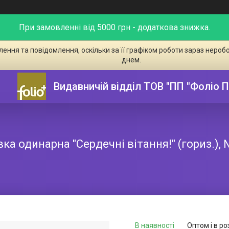
При замовленні від 5000 грн - додаткова знижка.
ення та повідомлення, оскільки за її графіком роботи зараз неро
днем.
Видавничій відділ ТОВ "ПП "Фоліо 
ка одинарна "Сердечні вітання!" (гориз.),
В наявності
Оптом і в ро