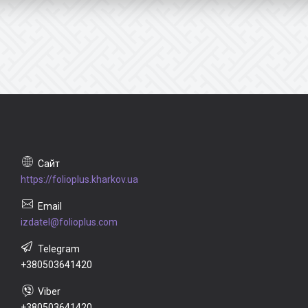
https://folioplus.kharkov.ua
izdatel@folioplus.com
+380503641420
+380503641420