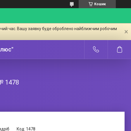
Кошик
бочий час. Вашу заявку буде оброблено найближчим робочим
Плюс"
 № 1478
здріб
Код:
1478