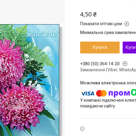
4,50 ₴
Показати оптові ціни
Мінімальна сума замовлення
Купити
Купи
+380 (50) 364-14-20
Замовлення (Viber, WhatsAp
У компанії підключені елек
покидаючи сайту.