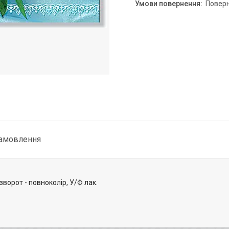
повер
замовлення
ворот - повноколір, У/Ф лак.