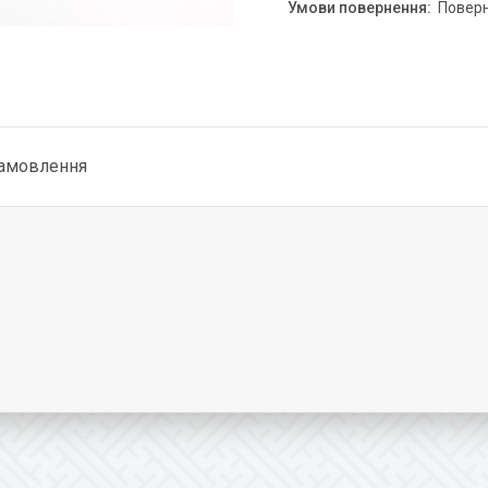
повер
замовлення