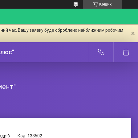
Кошик
бочий час. Вашу заявку буде оброблено найближчим робочим
Плюс"
мент"
здріб
Код:
133502