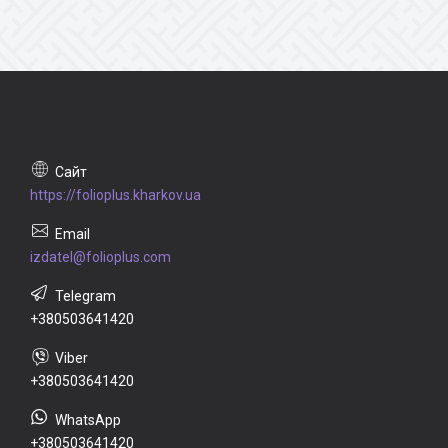
https://folioplus.kharkov.ua
izdatel@folioplus.com
+380503641420
+380503641420
+380503641420