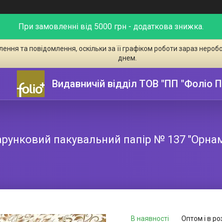
При замовленні від 5000 грн - додаткова знижка.
ення та повідомлення, оскільки за її графіком роботи зараз неро
днем.
Видавничій відділ ТОВ "ПП "Фоліо 
рунковий пакувальний папір № 137 "Орна
В наявності
Оптом і в ро