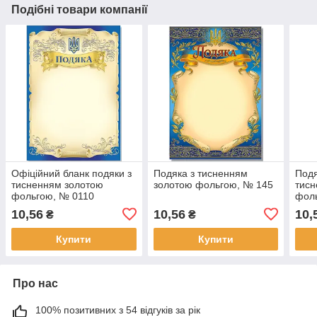
Подібні товари компанії
Офіційний бланк подяки з
Подяка з тисненням
Подя
тисненням золотою
золотою фольгою, № 145
тисн
фольгою, № 0110
фол
10,56
10,56
10,
₴
₴
Купити
Купити
Про нас
100% позитивних з 54 відгуків за рік