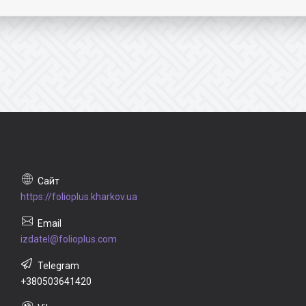
https://folioplus.kharkov.ua
izdatel@folioplus.com
+380503641420