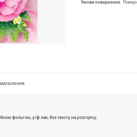
повер
замовлення
ібною фольгою, у/ф лак, без тексту на розгортці.