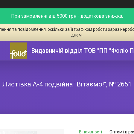
При замовленні від 5000 грн - додаткова знижка.
ення та повідомлення, оскільки за її графіком роботи зараз неро
днем.
Видавничій відділ ТОВ "ПП "Фоліо 
Листівка А-4 подвійна "Вітаємо!", № 2651
В наявності
Оптом і в ро